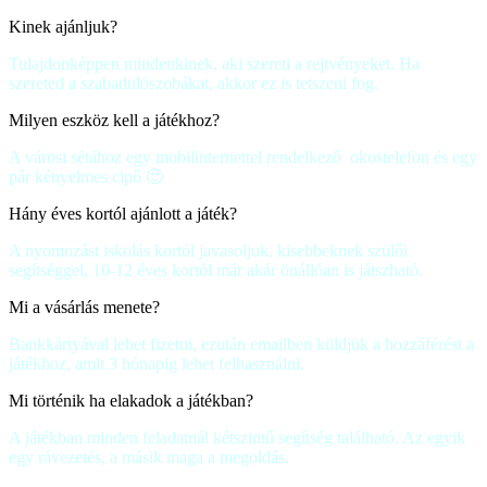
Kinek ajánljuk?
Tulajdonképpen mindenkinek, aki szereti a rejtvényeket. Ha
szereted a szabadulószobákat, akkor ez is tetszeni fog.
Milyen eszköz kell a játékhoz?
A városi sétához egy mobilinternettel rendelkező okostelefon és egy
pár kényelmes cipő 🙂
Hány éves kortól ajánlott a játék?
A nyomozást iskolás kortól javasoljuk, kisebbeknek szülői
segítséggel, 10-12 éves kortól már akár önállóan is játszható.
Mi a vásárlás menete?
Bankkártyával lehet fizetni, ezután emailben küldjük a hozzáférést a
játékhoz, amit 3 hónapig lehet felhasználni.
Mi történik ha elakadok a játékban?
A játékban minden feladatnál kétszintű segítség található. Az egyik
egy rávezetés, a másik maga a megoldás.