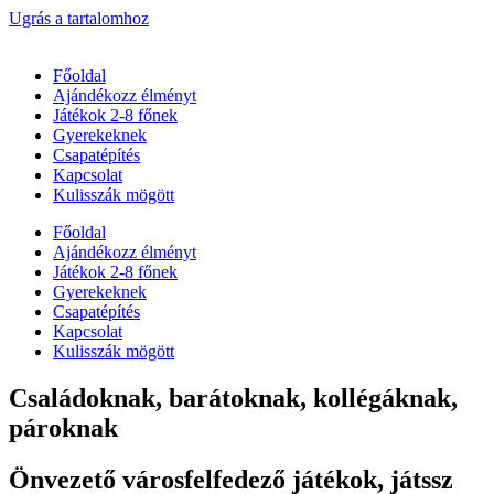
Ugrás a tartalomhoz
Főoldal
Ajándékozz élményt
Játékok 2-8 főnek
Gyerekeknek
Csapatépítés
Kapcsolat
Kulisszák mögött
Főoldal
Ajándékozz élményt
Játékok 2-8 főnek
Gyerekeknek
Csapatépítés
Kapcsolat
Kulisszák mögött
Családoknak, barátoknak, kollégáknak,
pároknak
Önvezető városfelfedező játékok, játssz