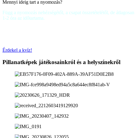
Mennyi ideig tart a nyomozás?
Függ a nyomozás nehézségétől, a csapat összetételétől, de átlagosan
1-2 óra az időtartama.
Tölts ki egy kvízt a Városligetről ! Tanulj és szerezz
kedvezménykupont!
Érdekel a kvíz!
Pillanatképek játékosainkról és a helyszínekről