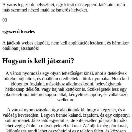
A város legszebb helyszínei, egy kicsit másképpen. Játékaink után
más szemmel nézed majd az ismerős helyeket.
03
egyszerű kezelés
A játékok webes alapúak, nem kell applikációt letölteni, és bármikor,
önállóan játszhatók!
Hogyan is kell játszani?
A városi nyomozás egy olyan lehetőséget kínál, ahol a detektívek
bőrébe bújhattok, és önállóan eredhettek a titok nyomába. Nem kell
időpontot foglalni, másokhoz alkalmazkodni, belevághattok
hétköznap délelőtt, vagy hajnali kettőkor is. Szükségetek lesz egy
okostelefonra internetkapcsolattal, kényelmes cipőre, és vállalkozó
szellemre.
A városi nyomozásokat úgy alakítottuk ki, hogy a képzelet, és a
valóság keveredjen. Legyen benne kaland, izgalom, és egy csipetnyi
kultúrtörténet. Játszható egyedül is, de kifejezetten jó családi móka
lehet végigsétálni a rejtvényekkel teli utat. Ajánljuk még pároknak,
különleges randi lehet összehajolni egy telefon felett, és közösen