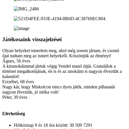
Játékosaink visszajelzései
Olyan helyeket ismertem meg, ahol még sosem jártam, és csomó
újat tudtam meg az ismert helyekről. Köszönjük az élményt!
Ágnes, 56 éves
A kisunokáimmal jártuk végig Vendel manó útját. Gratulálok a
történet megalkotójának, én is és az unokáim is nagyon élveztük a
kalandot!
Erzsébet, 68 éves
Nagy kár, hogy Miskolcon nincs ilyen játék, minden pillanatát
nagyon élveztük, jó móka volt!
Péter, 39 éves
Elérhetőség
Hétköznap 9 és 18 óra között: 30 509 7291