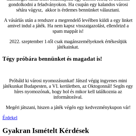
gondolkodni a feladványokon. Ha csupán egy kalandos városi
sétára vágysz, akkor is érdemes bennünket választani.
A vásárlás után a rendszer a megrendelő levélben küldi a egy linket
amivel indul a játék. Ha nem kapsz visszaigazolást, ellenőrizd a
spam mappát is!
2022. szeptember 1-től csak magánszemélyeknek értékesítjük
játékainkat.
Tégy próbára bennünket és magadat is!
Próbáld ki városi nyomozásunkat! Játszd végig ingyenes mini
játékunkat Budapesten, a VI. kerületben, az Oktogonnál! Segíts egy
híres nyomozónak, hogy hol és mikor kell találkoznia az
informátorával.
Megéri játszani, hiszen a játék végén egy kedvezménykupon vár!
Érdekel
Gyakran Ismételt Kérdések